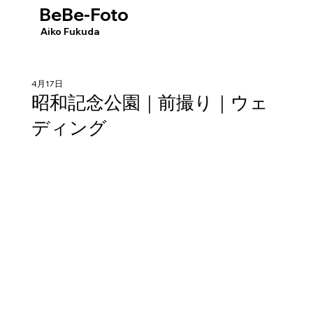
BeBe-Foto
​Aiko Fukuda
4月17日
昭和記念公園｜前撮り｜ウェ
ディング