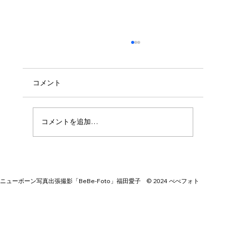
コメント
東郷神社 お宮参り
コメントを追加…
ニューボーン写真出張撮影「BeBe-Foto」福田愛子 © 2024 べべフォト